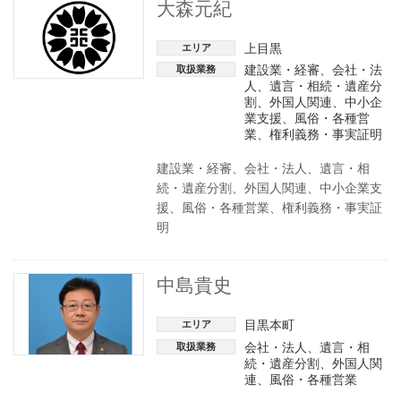
大森元紀
上目黒
エリア
建設業・経審
、
会社・法
取扱業務
人
、
遺言・相続・遺産分
割
、
外国人関連
、
中小企
業支援
、
風俗・各種営
業
、
権利義務・事実証明
建設業・経審、会社・法人、遺言・相
続・遺産分割、外国人関連、中小企業支
援、風俗・各種営業、権利義務・事実証
明
中島貴史
目黒本町
エリア
会社・法人
、
遺言・相
取扱業務
続・遺産分割
、
外国人関
連
、
風俗・各種営業