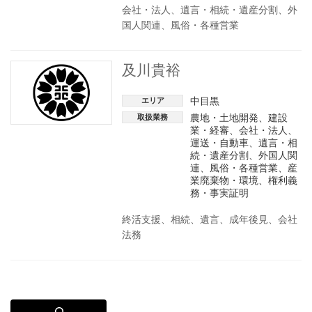
会社・法人、遺言・相続・遺産分割、外
国人関連、風俗・各種営業
及川貴裕
中目黒
エリア
農地・土地開発
、
建設
取扱業務
業・経審
、
会社・法人
、
運送・自動車
、
遺言・相
続・遺産分割
、
外国人関
連
、
風俗・各種営業
、
産
業廃棄物・環境
、
権利義
務・事実証明
終活支援、相続、遺言、成年後見、会社
法務