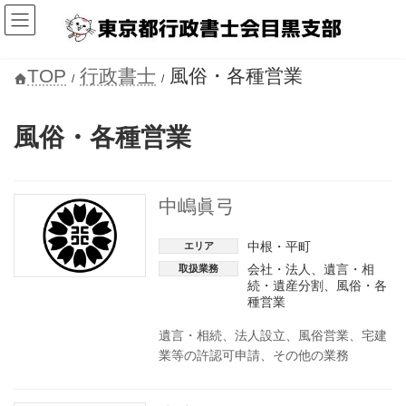
コ
ナ
ン
ビ
テ
ゲ
ン
ー
ツ
シ
TOP
行政書士
風俗・各種営業
へ
ョ
ス
ン
キ
に
風俗・各種営業
ッ
移
プ
動
中嶋眞弓
中根・平町
エリア
会社・法人
、
遺言・相
取扱業務
続・遺産分割
、
風俗・各
種営業
遺言・相続、法人設立、風俗営業、宅建
業等の許認可申請、その他の業務