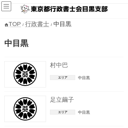
コ
ナ
ン
ビ
テ
ゲ
ン
ー
ツ
シ
TOP
行政書士
中目黒
へ
ョ
ス
ン
キ
に
中目黒
ッ
移
プ
動
村中巴
中目黒
エリア
足立繭子
中目黒
エリア