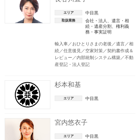
中目黒
エリア
会社・法人
、
遺言・相
取扱業務
続・遺産分割
、
権利義
務・事実証明
輸入車／おひとりさまの老後／遺言／相
続／任意後見／空家対策／契約書作成＆
レビュー／内部統制システム構築／不動
産登記・法人登記
杉本和基
中目黒
エリア
宮内悠衣子
中目黒
エリア