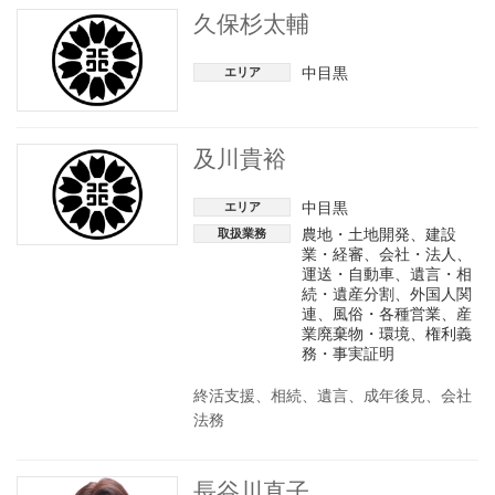
久保杉太輔
中目黒
エリア
及川貴裕
中目黒
エリア
農地・土地開発
、
建設
取扱業務
業・経審
、
会社・法人
、
運送・自動車
、
遺言・相
続・遺産分割
、
外国人関
連
、
風俗・各種営業
、
産
業廃棄物・環境
、
権利義
務・事実証明
終活支援、相続、遺言、成年後見、会社
法務
長谷川直子