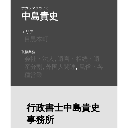
ナカシマタカフミ
中島貴史
エリア
目黒本町
取扱業務
会社・法人
, 
遺言・相続・遺
産分割
, 
外国人関連
, 
風俗・各
種営業
行政書士中島貴史
事務所