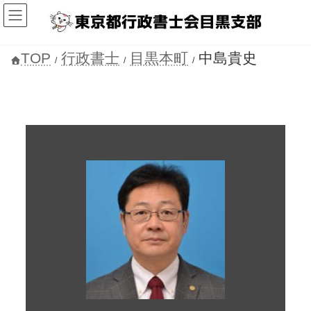
コ
ナ
ン
ビ
テ
ゲ
ン
ー
ツ
シ
TOP
行政書士
目黒本町
中島貴史
へ
ョ
ス
ン
キ
に
ッ
移
プ
動