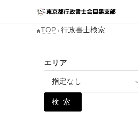
コ
ナ
ン
ビ
テ
ゲ
ン
ー
TOP
行政書士検索
ツ
シ
へ
ョ
ス
ン
キ
に
ッ
移
プ
動
エリア
検索