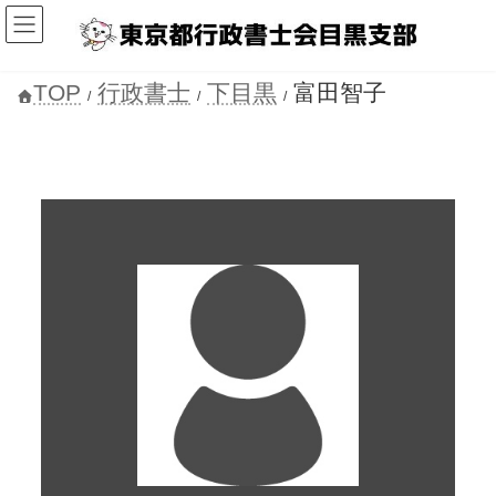
コ
ナ
ン
ビ
テ
ゲ
ン
ー
ツ
シ
TOP
行政書士
下目黒
富田智子
へ
ョ
ス
ン
キ
に
ッ
移
プ
動