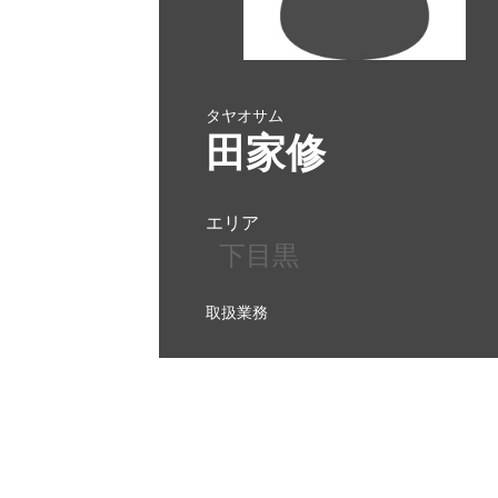
タヤオサム
田家修
エリア
下目黒
取扱業務