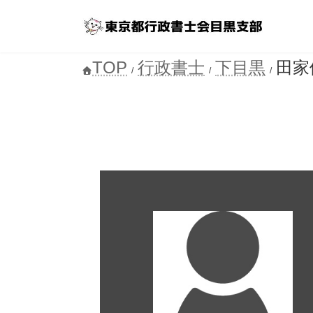
コ
ナ
ン
ビ
テ
ゲ
ン
ー
TOP
行政書士
下目黒
田家
ツ
シ
へ
ョ
ス
ン
キ
に
ッ
移
プ
動