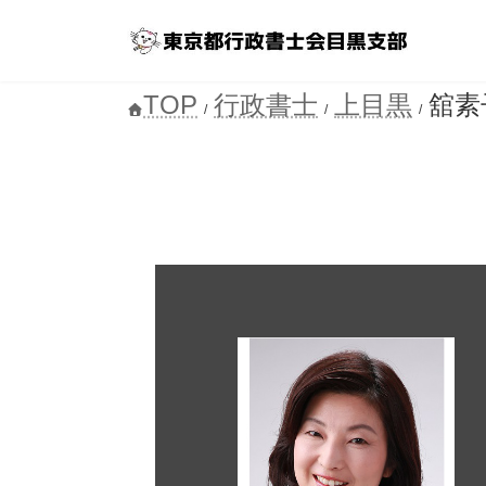
コ
ナ
ン
ビ
テ
ゲ
ン
ー
TOP
行政書士
上目黒
舘素
ツ
シ
へ
ョ
ス
ン
キ
に
ッ
移
プ
動