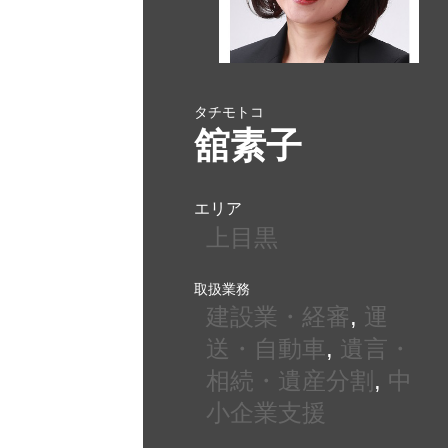
タチモトコ
舘素子
エリア
上目黒
取扱業務
建設業・経審
, 
運
送・自動車
, 
遺言・
相続・遺産分割
, 
中
小企業支援