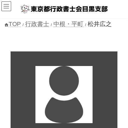
コ
ナ
ン
ビ
テ
ゲ
ン
ー
ツ
シ
TOP
行政書士
中根・平町
松井広之
へ
ョ
ス
ン
キ
に
ッ
移
プ
動