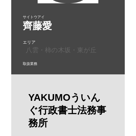
サイトウアイ
齊藤愛
エリア
八雲・柿の木坂・東が丘
取扱業務
YAKUMOういん
ぐ行政書士法務事
務所