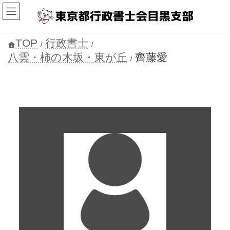
コ
ナ
ン
ビ
テ
ゲ
ン
ー
ツ
シ
TOP
行政書士
へ
ョ
八雲・柿の木坂・東が丘
齊藤愛
ス
ン
キ
に
ッ
移
プ
動