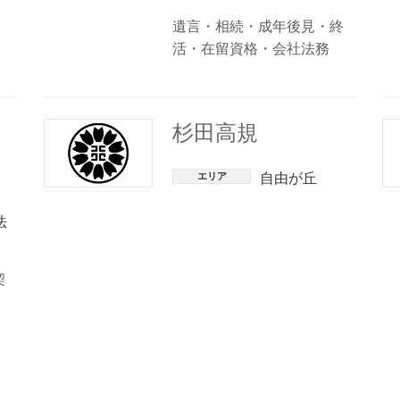
遺言・相続・成年後見・終
活・在留資格・会社法務
杉田高規
エリア
自由が丘
法
契