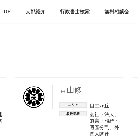
TOP
支部紹介
行政書士検索
無料相談会
青山修
エリア
自由が丘
開
取扱業務
会社・法人
、
関
遺言・相続・
遺産分割
、
外
国人関連