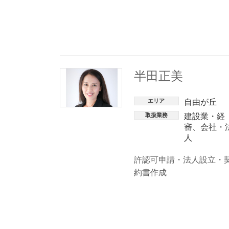
半田正美
エリア
自由が丘
取扱業務
建設業・経
審
、
会社・
人
許認可申請・法人設立・
約書作成