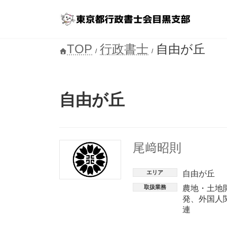
コ
ナ
ン
ビ
テ
ゲ
ン
ー
TOP
行政書士
自由が丘
ツ
シ
へ
ョ
ス
ン
キ
に
ッ
移
自由が丘
プ
動
尾﨑昭則
エリア
自由が丘
取扱業務
農地・土地
発
、
外国人
連