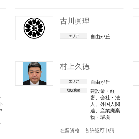
古川眞理
エリア
自由が丘
村上久徳
エリア
自由が丘
、
取扱業務
建設業・経
・
審
、
会社・法
外
人
、
外国人関
中
連
、
産業廃棄
、
物・環境
・
在留資格、各許認可申請