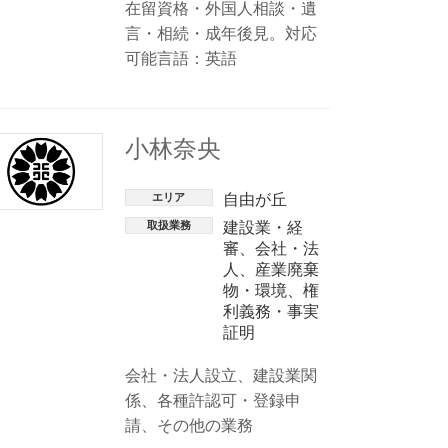
在留資格・外国人相談・遺
言・相続・成年後見。対応
可能言語：英語
小林奈央
エリア
自由が丘
取扱業務
建設業・経
審
、
会社・法
人
、
産業廃棄
物・環境
、
権
利義務・事実
証明
会社・法人設立、建設業関
係、各種許認可・登録申
請、その他の業務