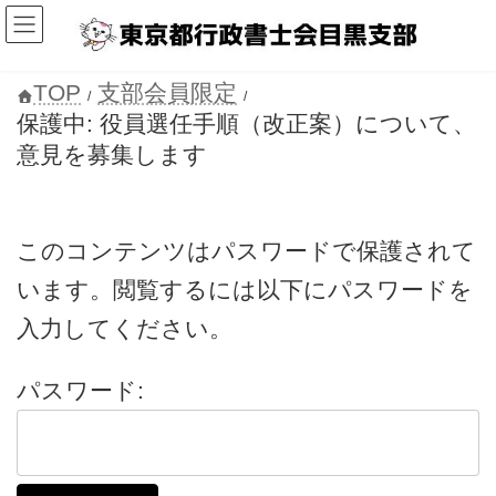
コ
ナ
ン
ビ
テ
ゲ
ン
ー
ツ
シ
TOP
支部会員限定
へ
ョ
保護中: 役員選任手順（改正案）について、
ス
ン
キ
に
意見を募集します
ッ
移
プ
動
このコンテンツはパスワードで保護されて
います。閲覧するには以下にパスワードを
入力してください。
パスワード: