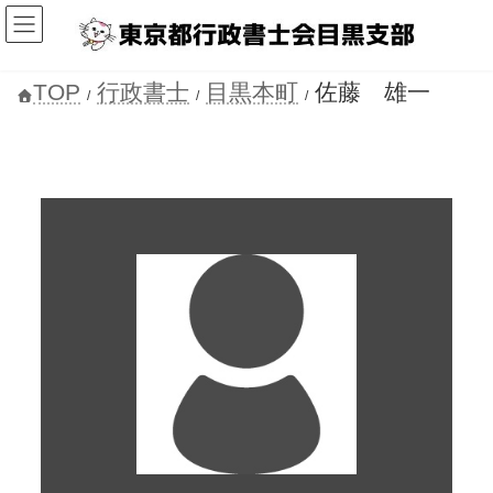
コ
ナ
ン
ビ
テ
ゲ
ン
ー
ツ
シ
TOP
行政書士
目黒本町
佐藤 雄一
へ
ョ
ス
ン
キ
に
ッ
移
プ
動