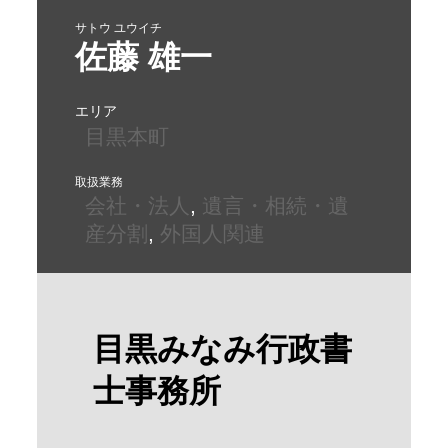
サトウ ユウイチ
佐藤 雄一
エリア
目黒本町
取扱業務
会社・法人
, 
遺言・相続・遺
産分割
, 
外国人関連
目黒みなみ行政書
士事務所